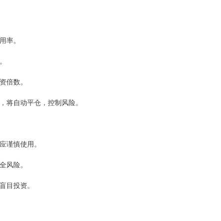
利用率。
续。
配资倍数。
比例，将自动平仓，控制风险。
者应谨慎使用。
安全风险。
免盲目投资。